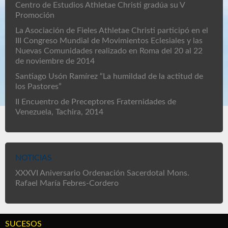
Centro de Estudios Athletae Christi gradúa su V
Promoción
La Asociación de Fieles Athletae Christi participó en el
III Congreso Mundial de Movimientos Eclesiales y las
Nuevas Comunidades realizado en Roma del 20 al 22
de noviembre de 2014
Santiago Usón Ramírez “La humildad de la actitud de
los Pastores”
II Encuentro de Preceptores Fraternidades de
Venezuela, Tachira, 2014
NOTICIAS
XXXVI Aniversario Ordenación Sacerdotal Mons.
Rafael María Febres-Cordero
SUCESOS