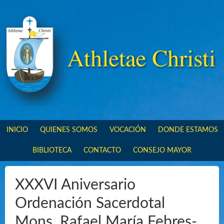
INICIO
QUIENES SOMOS
VOCACIÓN
DONDE ESTAMOS
BIBLIOTECA
CONTACTO
CONSEJO MAYOR
XXXVI Aniversario
Ordenación Sacerdotal
Mons. Rafael María Febres-