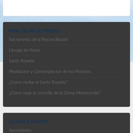
PRACTICAS DE PIEDAD
Sacramento de la Reconciliación
Liturgia de Horas
Santo Rosario
Meditación y Contemplación de los Misterios
¿Como recitar el Santo Rosario?
¿Como rezar la coronilla de la Divina Misericordia?
QUIENES SOMOS
Apostolados