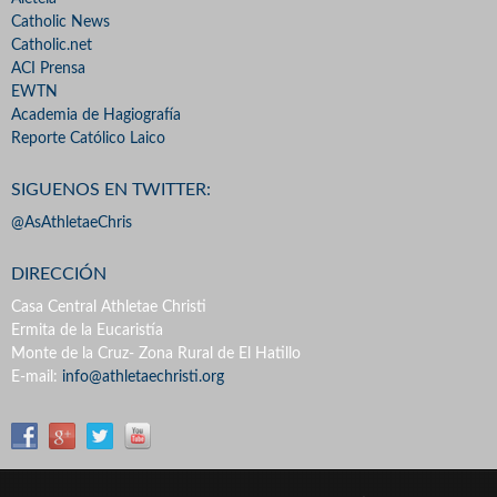
Catholic News
Catholic.net
ACI Prensa
EWTN
Academia de Hagiografía
Reporte Católico Laico
SIGUENOS EN TWITTER:
@AsAthletaeChris
DIRECCIÓN
Casa Central Athletae Christi
Ermita de la Eucaristía
Monte de la Cruz- Zona Rural de El Hatillo
E-mail:
info@athletaechristi.org