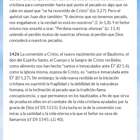
cristiana para comprender hasta qué punto el pecado es algo que no
cabe en aquel que “se ha revestido de Cristo” (
Ga
3,27). Pero el
apóstol san Juan dice también: “Si decimos que no tenemos pecado,
nos engañamos y la verdad no está en nosotros” (
1 Jn
1,8). Y el Señor
mismo nos enseñó a orar: “Perdona nuestras ofensas” (
Lc
11,4)
uniendo el perdón mutuo de nuestras ofensas al perdón que Dios
concederá a nuestros pecados.
1426
La
conversión
a Cristo, el nuevo nacimiento por el Bautismo, el
don del Espíritu Santo, el Cuerpo y la Sangre de Cristo recibidos
como alimento nos han hecho “santos e inmaculados ante Él” (
Ef
1,4),
como la Iglesia misma, esposa de Cristo, es “santa e inmaculada ante
Él” (
Ef
5,27). Sin embargo, la vida nueva recibida en la iniciación
cristiana no suprimió la fragilidad y la debilidad de la naturaleza
humana, ni la inclinación al pecado que la tradición llama
concupiscencia
, y que permanece en los bautizados a fin de que sirva
de prueba en ellos en el combate de la vida cristiana ayudados por la
gracia de Dios (cf DS 1515). Esta lucha es la de la
conversión
con
miras a la santidad y la vida eterna a la que el Señor no cesa de
llamarnos (cf DS 1545;
LG
40).