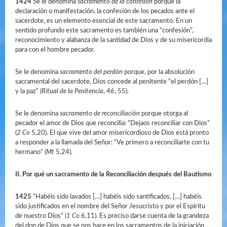
1424
Se le denomina
sacramento de la confesión
porque la
declaración o manifestación, la confesión de los pecados ante el
sacerdote, es un elemento esencial de este sacramento. En un
sentido profundo este sacramento es también una “confesión”,
reconocimiento y alabanza de la santidad de Dios y de su misericordia
para con el hombre pecador.
Se le denomina
sacramento del perdón
porque, por la absolución
sacramental del sacerdote, Dios concede al penitente “el perdón […]
y la paz” (
Ritual de la Penitencia
, 46, 55).
Se le denomina
sacramento de reconciliación
porque otorga al
pecador el amor de Dios que reconcilia: “Dejaos reconciliar con Dios”
(
2 Co
5,20). El que vive del amor misericordioso de Dios está pronto
a responder a la llamada del Señor: “Ve primero a reconciliarte con tu
hermano” (
Mt
5,24).
II. Por qué un sacramento de la Reconciliación después del Bautismo
1425
“Habéis sido lavados […] habéis sido santificados, […] habéis
sido justificados en el nombre del Señor Jesucristo y por el Espíritu
de nuestro Dios” (
1 Co
6,11). Es preciso darse cuenta de la grandeza
del don de Dios que se nos hace en los sacramentos de la iniciación